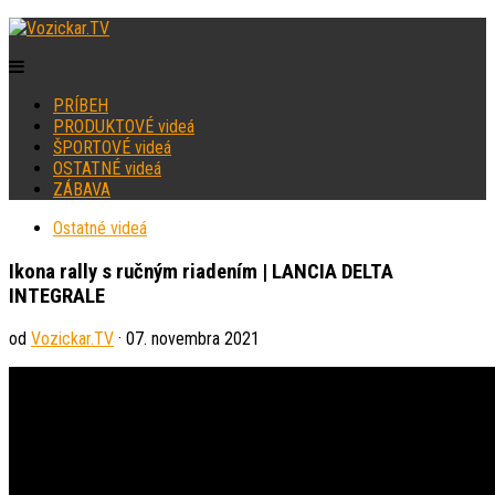
PRÍBEH
PRODUKTOVÉ videá
ŠPORTOVÉ videá
OSTATNÉ videá
ZÁBAVA
Ostatné videá
Ikona rally s ručným riadením | LANCIA DELTA
INTEGRALE
od
Vozickar.TV
· 07. novembra 2021