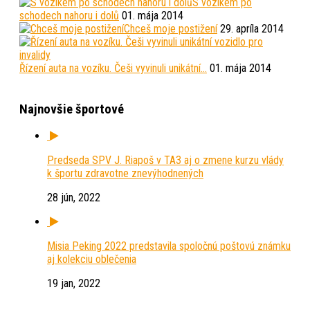
S vozíkem po
schodech nahoru i dolů
01. mája 2014
Chceš moje postižení
29. apríla 2014
Řízení auta na vozíku. Češi vyvinuli unikátní…
01. mája 2014
Najnovšie športové
Predseda SPV J. Riapoš v TA3 aj o zmene kurzu vlády
k športu zdravotne znevýhodnených
28 jún, 2022
Misia Peking 2022 predstavila spoločnú poštovú známku
aj kolekciu oblečenia
19 jan, 2022