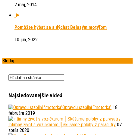
2 máj, 2014
Pomôžte hýbať sa a dýchať Belasým motýľom
10 jún, 2022
Sleduj:
Najsledovanejšie videá
Opravdu stabilní “motorka”
18.
februára 2019
Intímny život s vozíčkarom ┃Skúšame polohy z parasutry
07.
apríla 2020