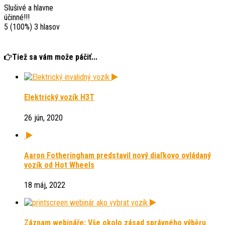
Slušivé a hlavne
účinné!!!
5
(100%)
3
hlasov
Tiež sa vám može páčiť...
Elektrický vozík H3T
26 jún, 2020
Aaron Fotheringham predstavil nový diaľkovo ovládaný
vozík od Hot Wheels
18 máj, 2022
Záznam webináře: Vše okolo zásad správného výběru