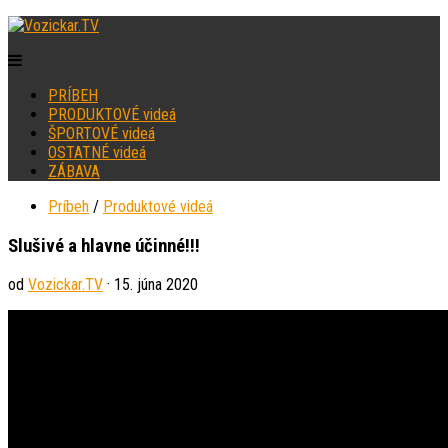
PRÍBEH
PRODUKTOVÉ videá
ŠPORTOVÉ videá
OSTATNÉ videá
ZÁBAVA
Príbeh
/
Produktové videá
Slušivé a hlavne účinné!!!
od
Vozickar.TV
· 15. júna 2020